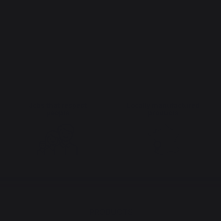
Jobs that respect
Locally manufactured
people
products
PRODUCTS