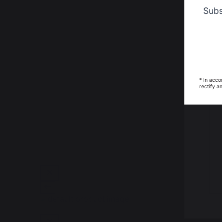
Subs
* In acco
rectify a