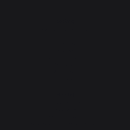
cooking
Planchas - French Griddles
Grills
Outdoor kitchens
Pizza ovens
Carts and trolleys
Rotisseries
Accessories
Gift Ideas
Heating
Fireplace tool sets
Logs storage and transport
Fireplace screens
Stove heat shields / protection plates