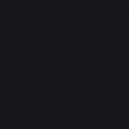
Set of 3 LE MARQUIER utensil
In stainless steel (TPR handles
tongs that can be hung up.