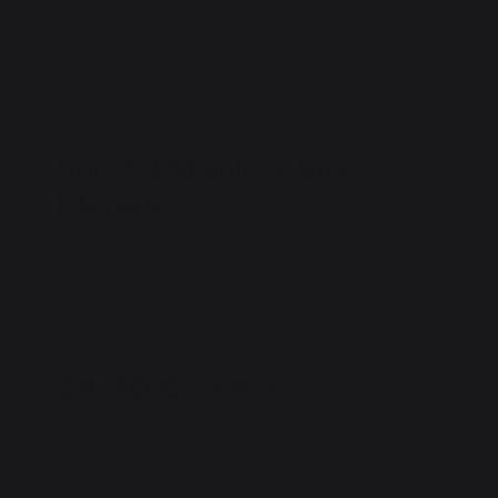
Set of 3 Stainless Steel
Utensils
REF : AGR02 / EAN13 : 3339380129412
16 review
24,90 €
Available within 7 days
Free pickup from our head office