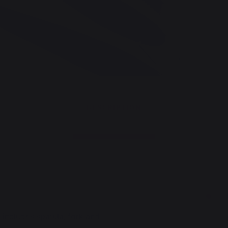
DESCRIPTION
s.
) includes spatula, fork and