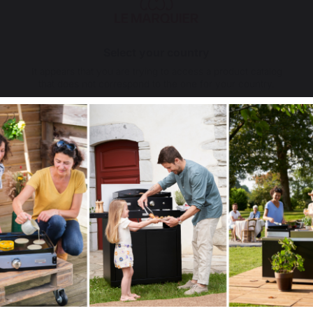
Avis vérifié
Manque un système pour que la pince soit maintenue en pos
Select your country
Avis du
30/06/2023
, suite à une expérience du
08/06/2023
par
A.A.
It appears that you are trying to access a product catalog
Signaler
Utile
(0)
that does not correspond to the one for your country.
5
/
5
Select another delivery country
Avis vérifié
Très bien
Avis du
21/05/2023
, suite à une expérience du
05/05/2023
par
A.A.
Signaler
Utile
(0)
Allemagne
Antilles
3
/
5
Avis vérifié
Rass
Avis du
23/06/2022
, suite à une expérience du
07/06/2022
par
A.A.
Belgique
Canada