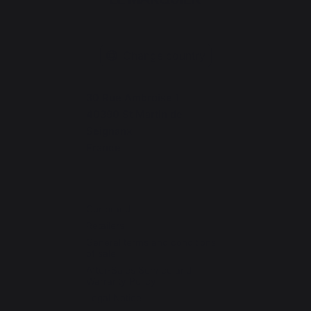
Change country
30 Rue Ambroise 1
40390 St Martin de
Seignanx
France
Our brand
Retailers
General terms and conditions
of sale
After-Sales Service and
Warranty Policy
Legal Notice