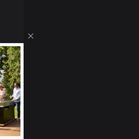
ition fermé (pour son rangement)