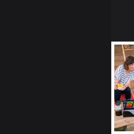
2
étoiles
0
1
étoile
1
Trier les avis