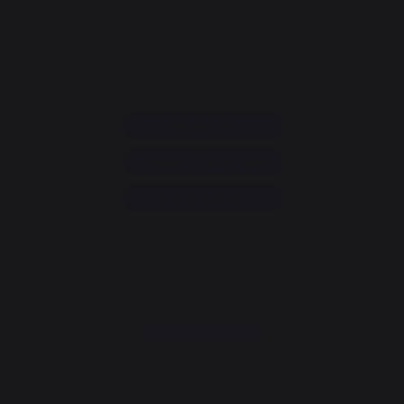
Consumer service
+33 9 39 24 00 99
Help and FAQ
Annuler ma commande
Go to contact form
Newsletter and special offers
Sign up to receive all our special offers
Register now