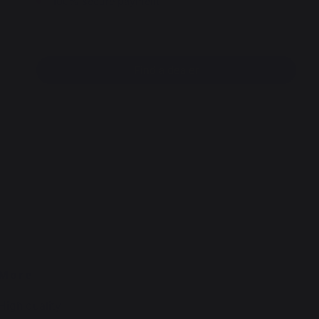
100% secure payment
Find a dealer
More
High quality