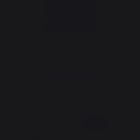
Help and FAQ
Annuler ma commande
Go to contact form
Newsletter and special offers
Sign up to receive all our special offers
Register now
The Nouvelle Aquitaine and the European Union work together for
your region