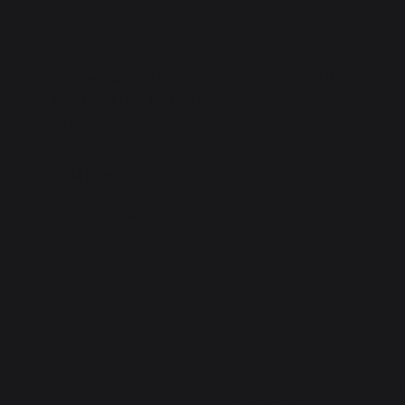
Stainless steel.
An essential tool for cooking fish filets on the
plancha - French griddle.
Can be hung
More
Good thermal and impact resistance
.
4.6
5
/
5
/
5
Avis vérifié