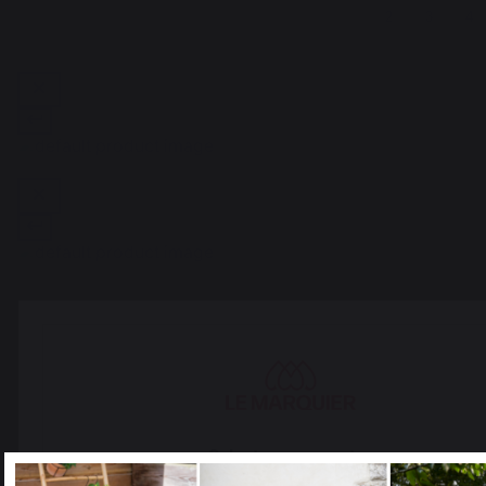
1
2
3
4
The preservation of
Jobs that respect
French expertise
people
Select your country
It appears that you are trying to access a product catalog tha