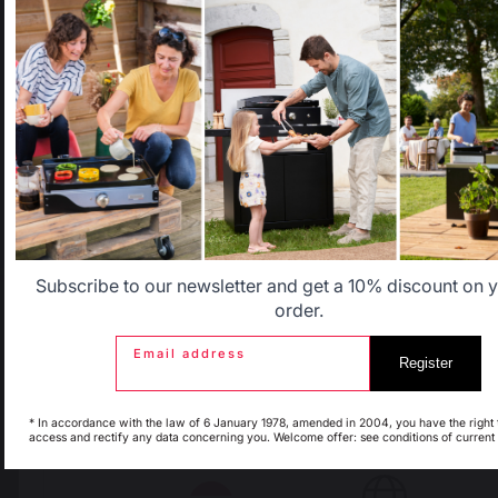
not correspond to the one for your country.
Select another delivery country
Locally manufactured
Free shipping on
products
orders over 100 €
Allemagne
Antilles
Belgique
Canada
Subscribe to our newsletter and get a 10% discount on yo
order.
Email address
Espagne
France
Register
* In accordance with the law of 6 January 1978, amended in 2004, you have the right 
access and rectify any data concerning you. Welcome offer: see conditions of current 
Change country
Italie
Luxembourg