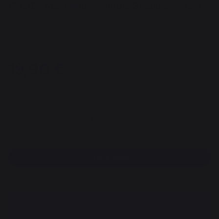
Griddle Maxi Wide Spatula Stainless Steel
REF : AGR87 / EAN13 : 3339380143555
22 review
19,90 €
Victim of its own success
Free pickup from our head office
100% secure payment
Find a dealer
DESCRIPTION