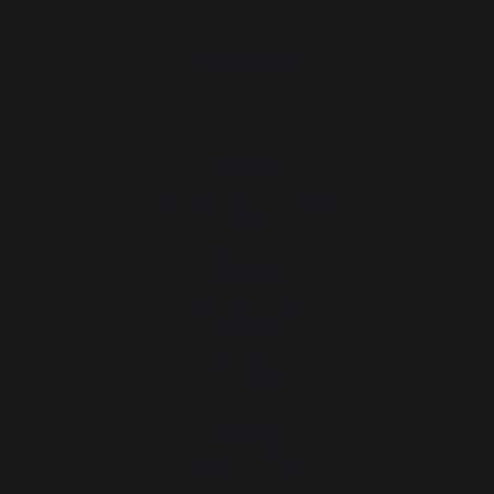
PRODUCTS
cooking
Planchas - French Griddles
Grills
Outdoor kitchens
Pizza ovens
Carts and trolleys
Rotisseries
Accessories
Gift Ideas
Heating
Fireplace tool sets