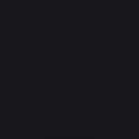
Logs storage and transport
Fireplace screens
Stove heat shields / protection plates
Pellets
Fireplace grates
Fireplace bellows
Andirons
Fireplace accessories
CONTACT
Consumer service
+33 9 39 24 00 99