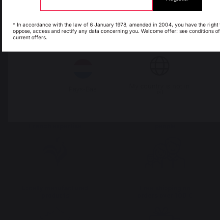
Espagne
France
* In accordance with the law of 6 January 1978, amended in 2004, you have the right 
oppose, access and rectify any data concerning you. Welcome offer: see conditions of
current offers.
Italie
Luxembourg
My country is not in
Pays-Bas
list
The preservation of
Jobs that respect
French expertise
people
Locally manufactured
Free shipping on
products
orders over 100 €