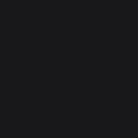
Avis vérifié
2
étoiles
0
1
étoile
0
Bien, de bonne qualité mais n
correspondait à nos attentes 
car les éléments sont 
Trier les avis
suspendus à leur support et 
nous recherchions un modèle 
type bac de rangement
Avis du
07/12/2021
, suite à une
expérience du
30/08/2021
par
A.A.
Signaler
Utile
(1)
Réponse de
lemarquier.com
Bonjour,

Merci pour votre 
retour, nous 
sommes navrés 
de lire que ce 
produit ne 
correspond pas 
à votre 