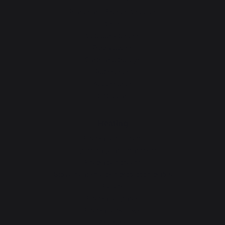
Planchas - French Griddles
Grills
Outdoor kitchens
Pizza ovens
Carts and trolleys
Rotisseries
Accessories
Gift Ideas
Heating
Fireplace tool sets
Logs storage and transport
Fireplace screens
Stove heat shields / protection plates
Pellets
Fireplace grates
Fireplace bellows
Andirons