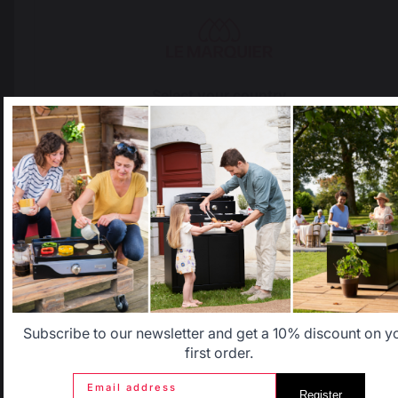
Nous vous 
remercions 
sincèrement 
pour votre avis 
et votre retour 
sur votre achat. 
Select your country
Chez LE 
MARQUIER, 
It appears that you are trying to access a product catalog
nous sommes 
that does not correspond to the one for your country.
très soucieux de 
la qualité de nos 
Select another delivery country
produits et de la 
satisfaction de 
nos clients.
Allemagne
Antilles
1
Belgique
Canada
Subscribe to our newsletter and get a 10% discount on y
first order.
Email address
Register