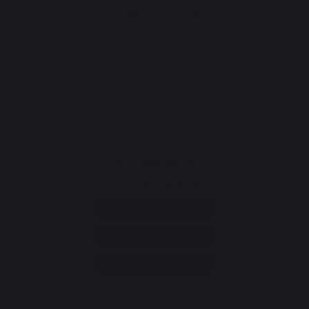
Fireplace accessories
CONTACT
Consumer service
+33 9 39 24 00 99
Help and FAQ
Annuler ma commande
Go to contact form