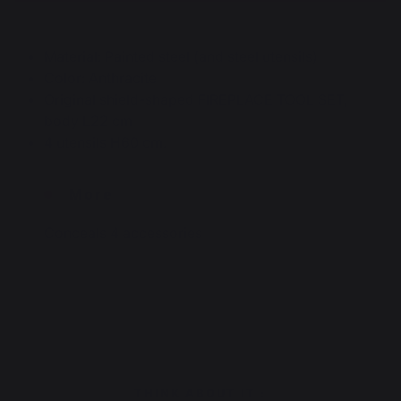
Material: Painted steel (and steel utensils)
Color: Anthracite
Original shield-shaped FIREPLACE TOOL SET,
body L22 cm
4 utensils H60 cm.
More
Conceals 4 accessories
THINK ABOUT IT :