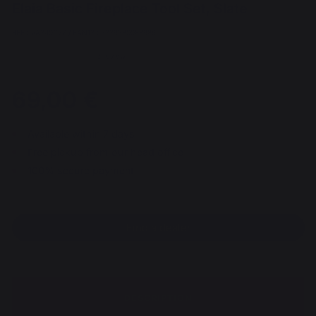
Elaia Basic Fireplace Tool Set, Slate
REF : VA240C27 / EAN13 : 3339380088986
3 review
69,00 €
Available within 7 days
Free pickup from our head office
100% secure payment
Find a dealer
DESCRIPTION