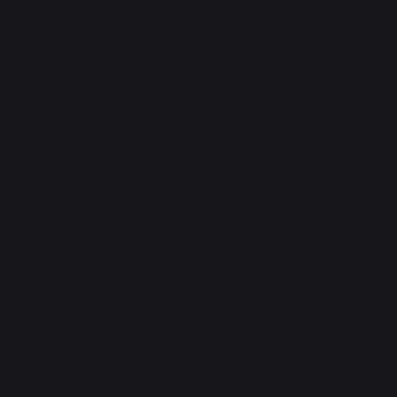
Newsletter and special offers
Sign up to receive all our special offers
Register now
The Nouvelle Aquitaine and the European Union work together for
your region
*excluding Traeger pellet bag