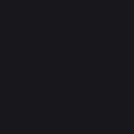
Change country
30 Rue Ambroise 1
40390 St Martin de
Seignanx
France