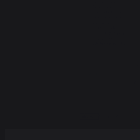
recherche. 

Si vous le 
souhaitez, nous 
pouvons vous 
conseiller un 
autre modèle, 
n'hésitez pas à 
nous appeler au 
05.59.56.60.70
5
/
5
Avis vérifié
Conforme à mes attentes. A 
voir avec le temps...
Avis du
14/11/2020
, suite à une
expérience du
02/11/2020
par
A.A.
Signaler
Utile
(1)
Réponse de
lemarquier.com