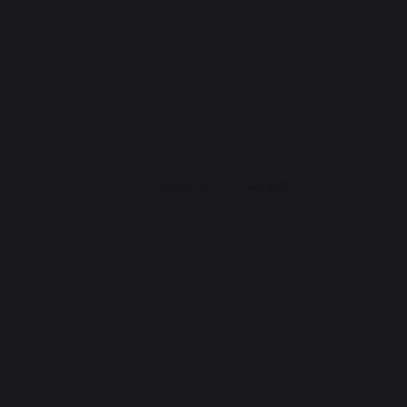
Compatible accessories for ELAIA BASIC FIREPLACE TOOL
SET, SLATE
Dandy Log Bag Grey