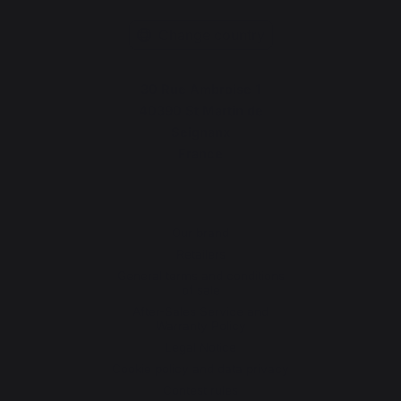
Change country
30 Rue Ambroise 1
40390 St Martin de
Seignanx
France
Our brand
Retailers
General terms and conditions
of sale
After-Sales Service and
Warranty Policy
Legal Notice
Cookie policy and data privacy
Contest rules