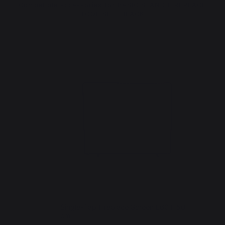
Compatible accessories for BASIC STAND FIREPLACE
TOOL SET, BLACK
Single-flap Fireplace Screen L60 H50
cm