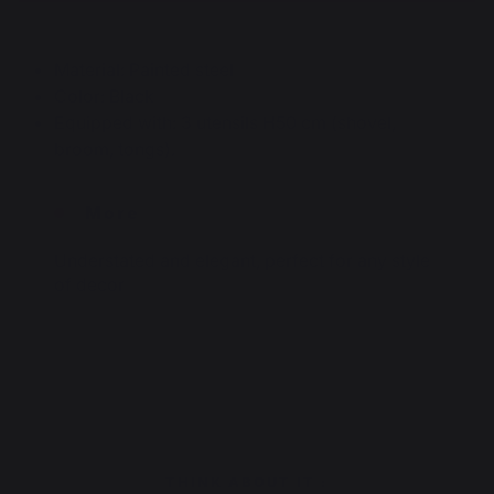
Material: Painted steel
Color: Black
Equipped with: 3 utensils H50 cm (shovel,
broom, tongs).
More
Understated and elegant, perfect for any style
of decor
THINK ABOUT IT :