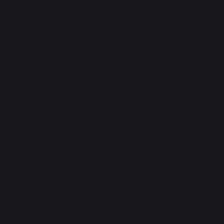
Heating
Fireplace tool sets
Logs storage and transport
Fireplace screens
Stove heat shields / protection plates
Pellets
Fireplace grates
Fireplace bellows
Andirons
Fireplace accessories
CONTACT