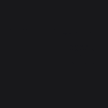
Avis vérifié
3
étoiles
0
2
étoiles
1
Correspond bien, très pratiqu
1
étoile
0
et discret
Avis du
02/03/2024
, suite à une
Trier les avis
expérience du
13/02/2024
par
A.A.
Signaler
Utile
(2)
Réponse de
lemarquier.com
Bonjour,

Merci pour votre 
retour sur le 
produit;
2
/
5
Avis vérifié
manche balayette vissé de 
travers - dommage