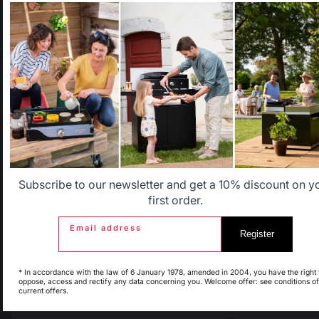
It appears that you are trying to access a product catalog
Signaler
Utile
(2)
that does not correspond to the one for your country.
Select another delivery country
1
2
Allemagne
Antilles
Belgique
Canada
Subscribe to our newsletter and get a 10% discount on y
first order.
Email address
Register
Espagne
France
* In accordance with the law of 6 January 1978, amended in 2004, you have the right 
oppose, access and rectify any data concerning you. Welcome offer: see conditions of
current offers.
Italie
Luxembourg