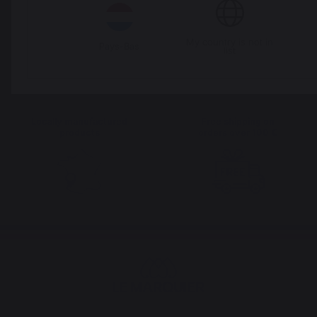
The preservation of
Jobs that respect
French expertise
people
My country is not in
Pays-Bas
list
Locally manufactured
Free shipping on
products
orders over 100 €