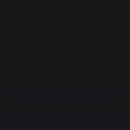
Basic Stand Fireplace Tool Set, Black
REF : VAB100 / EAN13 : 3339380141933
7 review
44,90 €
Available within 7 days
Free pickup from our head office
100% secure payment
Find a dealer
DESCRIPTION