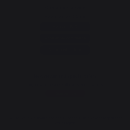
Consumer service
+33 9 39 24 00 99
Help and FAQ
Annuler ma commande
Go to contact form
Newsletter and special offers
Sign up to receive all our special offers
Register now
The Nouvelle Aquitaine and the European Union work together for
your region