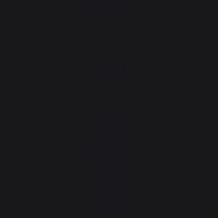
Manage cookies
PRODUCTS
cooking
Planchas - French Griddles
Grills
Outdoor kitchens
Pizza ovens
Carts and trolleys
Rotisseries
Accessories
Gift Ideas