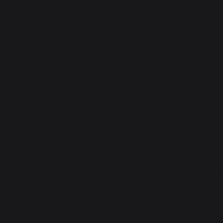
Réponse de
lemarquier.com
Bonjour,

Nous vous 
remercions sur 
votre retour sur 
l'emballage de 
notre produit. 
Nous prenons 
note de vos 
remarques.

Bonne journée,
3
/
5
Avis vérifié
Produit reçu avec les 
charnieres portes cassées. 
J'attends une réponse du 