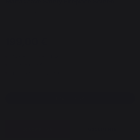
Marta Stove Safety Fireplace Screen
REF : PF990XL3 / EAN13 : 3339380166158
6 review
199,00 €
Available within 7 days
Free shipping!
100% secure payment
Find a dealer
DESCRIPTION
DOCUMENTS