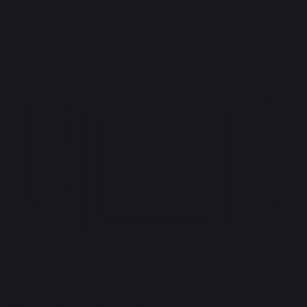
Heating
Fireplace screens
Stove fireplace screens