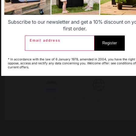
besoin.

Bonne journée,
Belgique
Canada
Subscribe to our newsletter and get a 10% discount on y
first order.
1
2
Email address
Register
Espagne
France
* In accordance with the law of 6 January 1978, amended in 2004, you have the right 
oppose, access and rectify any data concerning you. Welcome offer: see conditions of
current offers.
Italie
Luxembourg
My country is not in
Pays-Bas
list