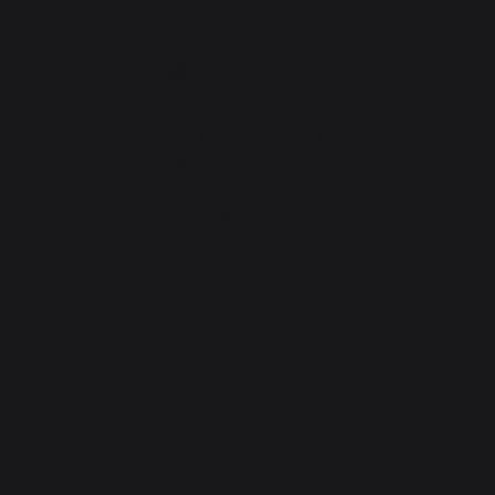
Change country
30 Rue Ambroise 1
40390 St Martin de
Seignanx
France
Our brand
Retailers
General terms and conditions
of sale
After-Sales Service and
Warranty Policy
Legal Notice
Cookie policy and data privacy