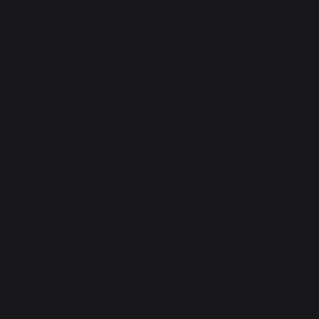
SAV. Dommage pour le prix
Avis du
02/11/2023
, suite à une
expérience du
16/10/2023
par
A.A.
Signaler
Utile
(2)
Réponse de
lemarquier.com
Bonjour,

Nous sommes 
navrés de la 
réception de 
votre produit 
endommagé, 
nous vous avons 
adressé une 
réponse. Avez 
vous consulté 
vos indésirables?
4
/
5