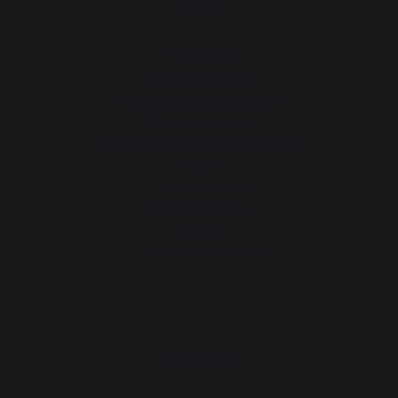
Gift Ideas
Heating
Fireplace tool sets
Logs storage and transport
Fireplace screens
Stove heat shields / protection plates
Pellets
Fireplace grates
Fireplace bellows
Andirons
Fireplace accessories
CONTACT