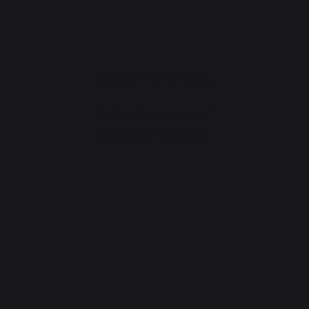
Consumer service
+33 9 39 24 00 99
Help and FAQ
Annuler ma commande
Go to contact form
Newsletter and special offers
Sign up to receive all our special offers
Register now
The Nouvelle Aquitaine and the European Union work together for