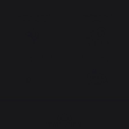
The preservation of
Jobs that respect
French expertise
people
Locally manufactured
Free shipping on
products
orders over 100 €