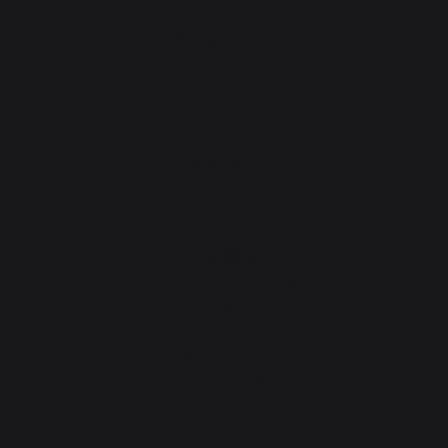
Contest rules
Manage cookies
PRODUCTS
cooking
Planchas - French Griddles
Grills
Outdoor kitchens
Pizza ovens
Carts and trolleys
Rotisseries
Accessories