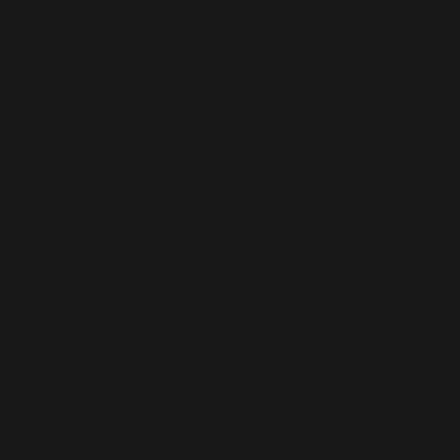
Avis vérifié
Pare feu de très bonne qualit
Avis du
05/10/2024
, suite à une
expérience du
19/09/2024
par
L.G.
Signaler
Utile
(2)
5
/
5
Avis vérifié
Produit de très bonne qualité,
made in France. Attention à 
l'emballage avec les fixations 
des éléments mobiles par 
colson, le serrage trop fort a 
tendance à marquer la partie 
grillagée.
Avis du
02/11/2023
, suite à une
expérience du
13/10/2023
par
A.A.
Signaler
Utile
(2)