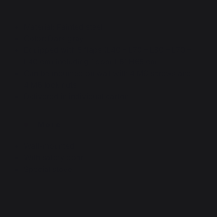
Material: Painted steel
Color: Dark gray
Equipped with 5 flaps (L40 – L70 – L80 – L70 –
L40 cm) including 1 door L61 H65 cm
Can be mounted on wall with 4 M6 screws and
4 M6 lock nuts
Delivered in individual carton
More
Wall-mounted
With safety door
Special stove